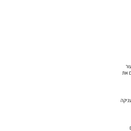
ור
ם את
ניקה