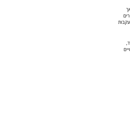
ך
רים
עקבות
,
יים